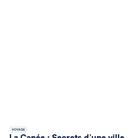
VOYAGE
La Canée : Secrets d’une ville