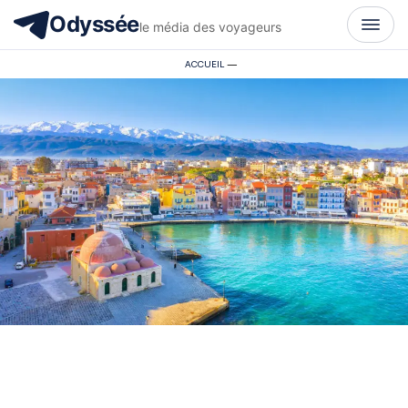
Odyssée
le média des voyageurs
ACCUEIL
—