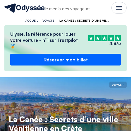
Odyssée
le média des voyageurs
ACCUEIL
—
VOYAGE
—
LA CANÉE : SECRETS D’UNE VILLE VÉNITIENNE EN CRÈTE
Ulysse, la référence pour louer
votre voiture - n°1 sur Trustpilot
4.8/5
Réserver mon billet
VOYAGE
La Canée : Secrets d’une ville
Vénitienne en Crète