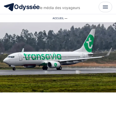
Odyssée
le média des voyageurs
ACCUEIL
—