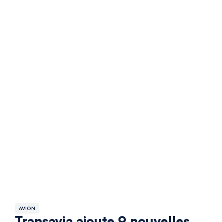
AVION
Transavia ajoute 9 nouvelles