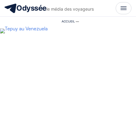
Odyssée
le média des voyageurs
ACCUEIL
—