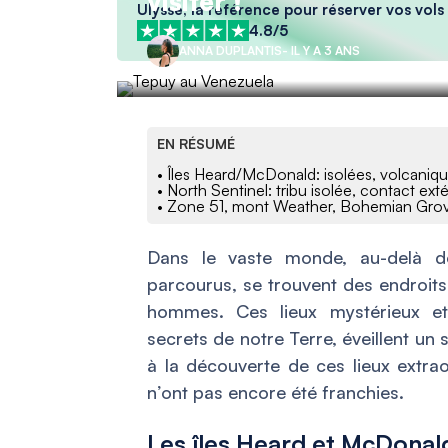
visiter !
Ulysse, la référence pour réserver vos vols 
4.8/5
ANNA DUPLANTIS
- IL Y A 3 ANS
EN RÉSUMÉ
• Îles Heard/McDonald: isolées, volcanique
• North Sentinel: tribu isolée, contact ext
• Zone 51, mont Weather, Bohemian Grove:
Dans le vaste monde, au-delà de
parcourus, se trouvent des endroits
hommes. Ces lieux mystérieux et 
secrets de notre Terre, éveillent un 
à la découverte de ces lieux extraor
n’ont pas encore été franchies.
Les îles Heard et McDonald