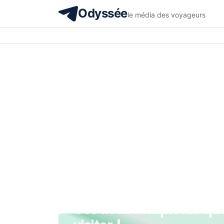
Odyssée
le média des voyageurs
Ces lieux inexplorés qu