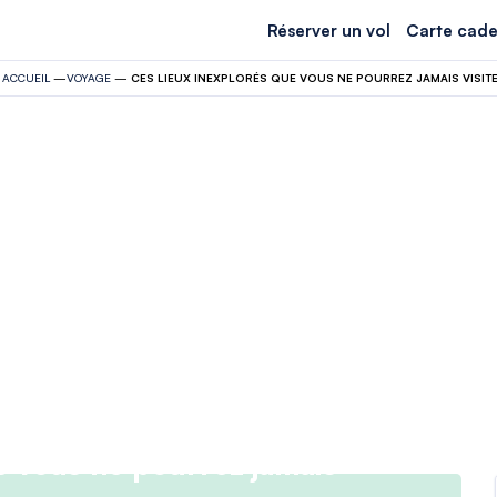
Réserver un vol
Carte cade
ACCUEIL
—
VOYAGE
—
CES LIEUX INEXPLORÉS QUE VOUS NE POURREZ JAMAIS VISITE
e vous ne pourrez jamais