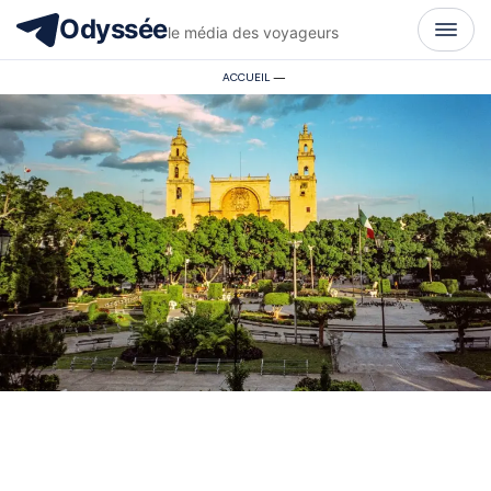
Odyssée
le média des voyageurs
ACCUEIL
—