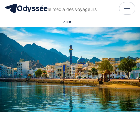
Odyssée
le média des voyageurs
ACCUEIL
—