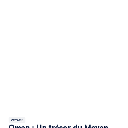
VOYAGE
Oman : Un trésor du Moyen-