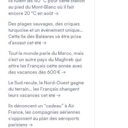
Ils fuient les 40 °C pour cette station
au pied du Mont-Blanc où il fait
encore 20 °C en août →
Des plages sauvages, des criques
turquoise et un événement unique…
Cette île des Baléares va être prise
d’assaut cet été →
Tout le monde parle du Maroc, mais
c’est un autre pays du Maghreb qui
attire les Français cette année avec
des vacances dès 600 € →
Le Sud recule, le Nord-Ouest gagne
du terrain… les Français changent
leurs vacances cet été →
Ils dénoncent un “cadeau” à Air
France, les compagnies aériennes
s’opposent au plan des aéroports
parisiens →