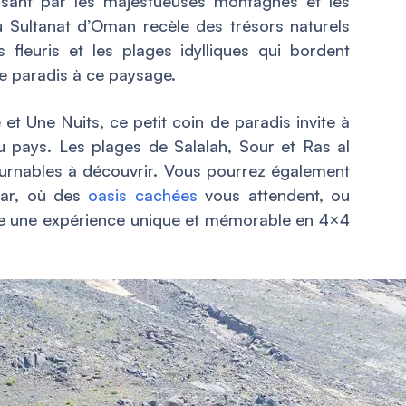
ssant par les majestueuses montagnes et les
 Sultanat d’Oman recèle des trésors naturels
 fleuris et les plages idylliques qui bordent
de paradis à ce paysage.
et Une Nuits, ce petit coin de paradis invite à
u pays. Les plages de Salalah, Sour et Ras al
urnables à découvrir. Vous pourrez également
dar, où des
oasis cachées
vous attendent, ou
re une expérience unique et mémorable en 4×4