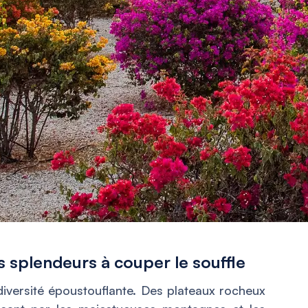
 splendeurs à couper le souffle
iversité époustouflante. Des plateaux rocheux