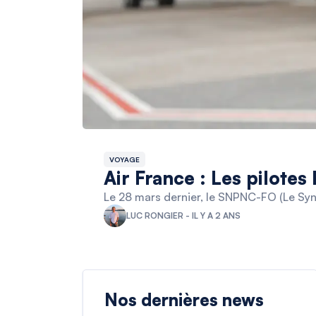
VOYAGE
Air France : Les pilotes
Le 28 mars dernier, le SNPNC-FO (Le Synd
LUC RONGIER - IL Y A 2 ANS
Nos dernières news