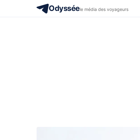
Odyssée
le média des voyageurs