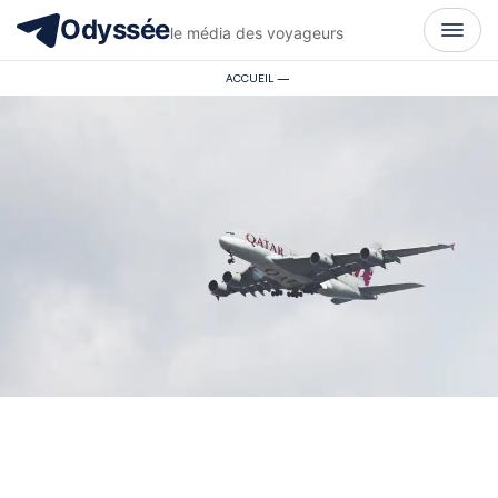
Odyssée
le média des voyageurs
ACCUEIL
—