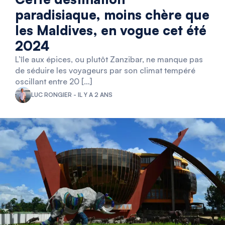
paradisiaque, moins chère que
les Maldives, en vogue cet été
2024
L’île aux épices, ou plutôt Zanzibar, ne manque pas
de séduire les voyageurs par son climat tempéré
oscillant entre 20 […]
LUC RONGIER - IL Y A 2 ANS