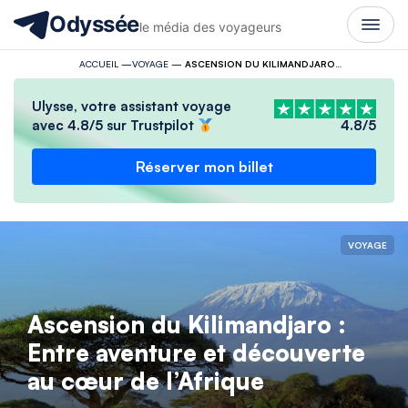
Odyssée
le média des voyageurs
ACCUEIL
—
VOYAGE
—
ASCENSION DU KILIMANDJARO : ENTRE AVENTURE ET DÉCOUVERTE AU CŒUR DE L’AFRIQUE
Ulysse, votre assistant voyage
avec 4.8/5 sur Trustpilot
4.8/5
Réserver mon billet
VOYAGE
Ascension du Kilimandjaro :
Entre aventure et découverte
au cœur de l’Afrique