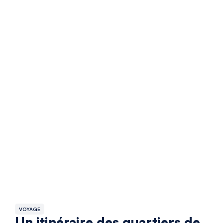
VOYAGE
Un itinéraire des quartiers de