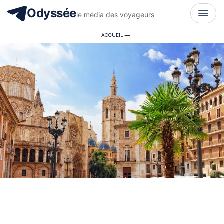
Odyssée
le média des voyageurs
ACCUEIL
—