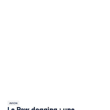
AVION
Le Raw dogging : une