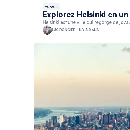
VOYAGE
Explorez Helsinki en un 
Helsinki est une ville qui regorge de joya
LUC RONGIER - IL Y A 2 ANS