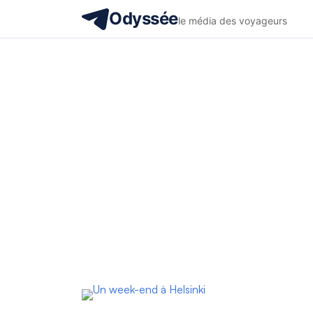
Odyssée
le média des voyageurs