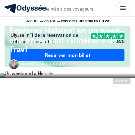
Odyssée
le média des voyageurs
ACCUEIL
—
VOYAGE
—
EXPLOREZ HELSINKI EN UN WEEK-END EN SUIVANT L’ITINÉRAIRE DE TRAVL
Explorez Helsinki en un week-
Ulysse, n°1 de la réservation de
end en suivant l’itinéraire de
vols sur Trustpilot
4.8/5
Travl
Réserver mon billet
LUC RONGIER
- IL Y A 2 ANS
VOYAGE