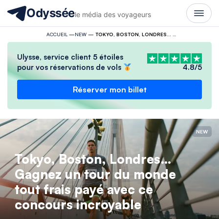
Odyssée
le média des voyageurs
ACCUEIL
—
NEW
—
TOKYO, BOSTON, LONDRES… GAGNEZ UN TOUR DU MONDE TOUT FRAIS PAYÉ AVEC CE CONCOURS INCROYABLE
Ulysse, service client 5 étoiles
pour vos réservations de vols
4.8/5
Réserver mon billet
NEW
Tokyo, Boston, Londres…
Gagnez un tour du monde
tout frais payé avec ce
concours incroyable