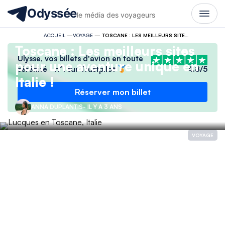
Odyssée
le média des voyageurs
ACCUEIL
—
VOYAGE
—
TOSCANE : LES MEILLEURS SITES POUR UNE AVENTURE UNIQUE EN ITALIE !
Toscane : Les meilleurs sites
Ulysse, vos billets d'avion en toute
pour une aventure unique en
sérénité - n°1 sur Trustpilot
4.8/5
Italie !
Réserver mon billet
ANNA DUPLANTIS
- IL Y A 3 ANS
VOYAGE