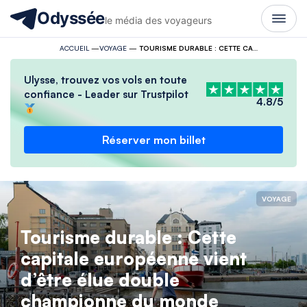
Odyssée
le média des voyageurs
ACCUEIL
—
VOYAGE
—
TOURISME DURABLE : CETTE CAPITALE EUROPÉENNE VIENT D’ÊTRE ÉLUE DOUBLE CHAMPIONNE DU MONDE
Ulysse, trouvez vos vols en toute
confiance - Leader sur Trustpilot
4.8/5
Réserver mon billet
VOYAGE
Tourisme durable : Cette
capitale européenne vient
d’être élue double
championne du monde