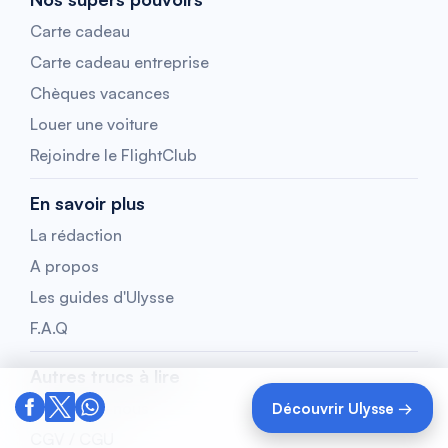
Carte cadeau
Carte cadeau entreprise
Chèques vacances
Louer une voiture
Rejoindre le FlightClub
En savoir plus
La rédaction
A propos
Les guides d'Ulysse
F.A.Q
Autres trucs à lire
Contactez-nous
Découvrir Ulysse →
CGV / CGU