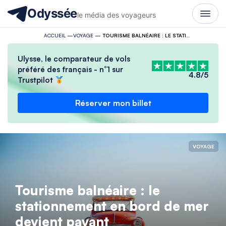
Odyssée
le média des voyageurs
ACCUEIL
—
VOYAGE
—
TOURISME BALNÉAIRE : LE STATIONNEMENT EN BORD DE MER DEVIENT PAYANT
Ulysse, le comparateur de vols
préféré des français - n°1 sur
4.8/5
Trustpilot
Réserver mon billet
VOYAGE
Tourisme balnéaire : le
stationnement en bord de mer
devient payant