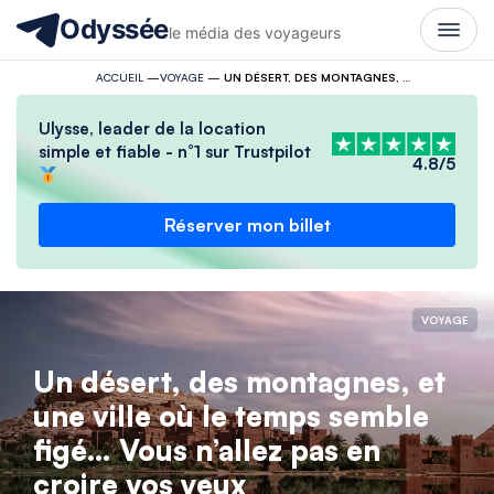
Odyssée
le média des voyageurs
ACCUEIL
—
VOYAGE
—
UN DÉSERT, DES MONTAGNES, ET UNE VILLE OÙ LE TEMPS SEMBLE FIGÉ… VOUS N’ALLEZ PAS EN CROIRE VOS YEUX
Ulysse, leader de la location
simple et fiable - n°1 sur Trustpilot
4.8/5
Réserver mon billet
VOYAGE
Un désert, des montagnes, et
une ville où le temps semble
figé… Vous n’allez pas en
croire vos yeux