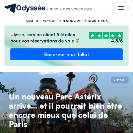
Odyssée
le média des voyageurs
ACCUEIL
—
VOYAGE
—
UN NOUVEAU PARC ASTÉRIX ARRIVE… ET IL POURRAIT BIEN ÊTRE ENCORE MIEUX QUE CELUI DE PARIS
Ulysse, service client 5 étoiles
pour vos réservations de vols
4.8/5
Réserver mon billet
VOYAGE
Un nouveau Parc Astérix
arrive… et il pourrait bien être
encore mieux que celui de
Paris