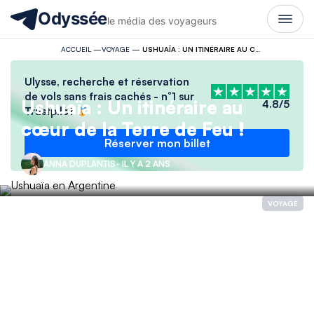
Odyssée
le média des voyageurs
ACCUEIL
—
VOYAGE
—
USHUAÏA : UN ITINÉRAIRE AU CŒUR DE LA TERRE DE FEU !
Ulysse, recherche et réservation
de vols sans frais cachés - n°1 sur
Ushuaïa : Un itinéraire au
4.8/5
Trustpilot
cœur de la Terre de Feu !
Réserver mon billet
ANNA DUPLANTIS
- IL Y A 2 ANS
VOYAGE