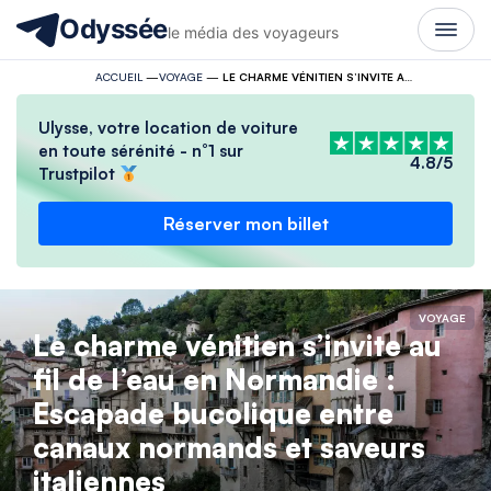
Odyssée
le média des voyageurs
ACCUEIL
—
VOYAGE
—
LE CHARME VÉNITIEN S’INVITE AU FIL DE L’EAU EN NORMANDIE : ESCAPADE BUCOLIQUE ENTRE CANAUX NORMANDS ET SAVEURS ITALIENNES
Ulysse, votre location de voiture
en toute sérénité - n°1 sur
4.8/5
Trustpilot
Réserver mon billet
VOYAGE
Le charme vénitien s’invite au
fil de l’eau en Normandie :
Escapade bucolique entre
canaux normands et saveurs
italiennes