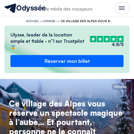
Odyssée
le média des voyageurs
ACCUEIL
—
VOYAGE
—
CE VILLAGE DES ALPES VOUS RÉSERVE UN SPECTACLE MAGIQUE À L’AUBE… ET POURTANT, PERSONNE NE LE CONNAÎT
Ulysse, leader de la location
simple et fiable - n°1 sur Trustpilot
4.8/5
Réserver mon billet
VOYAGE
Ce village des Alpes vous
réserve un spectacle magique
à l’aube… Et pourtant,
personne ne le connaît