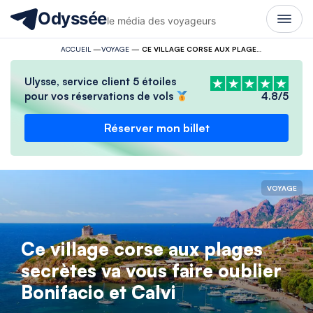
Odyssée
le média des voyageurs
ACCUEIL
—
VOYAGE
—
CE VILLAGE CORSE AUX PLAGES SECRÈTES VA VOUS FAIRE OUBLIER BONIFACIO ET CALVI
Ulysse, service client 5 étoiles
pour vos réservations de vols
4.8/5
Réserver mon billet
VOYAGE
Ce village corse aux plages
secrètes va vous faire oublier
Bonifacio et Calvi