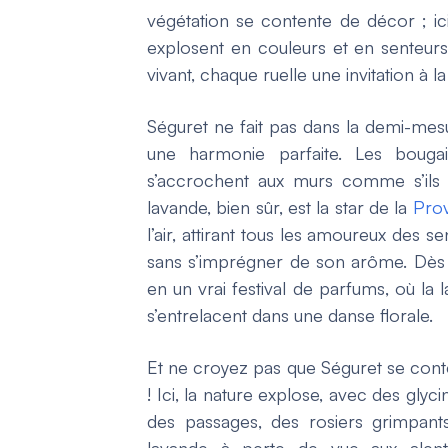
végétation se contente de décor ; ici,
explosent en couleurs et en senteur
vivant, chaque ruelle une invitation à l
Séguret ne fait pas dans la demi-mesur
une harmonie parfaite. Les bougainv
s’accrochent aux murs comme s’ils f
lavande, bien sûr, est la star de la
Pro
l’air, attirant tous les amoureux des 
sans s’imprégner de son arôme. Dès l
en un vrai festival de parfums, où la 
s’entrelacent dans une danse florale.
Et ne croyez pas que Séguret se cont
! Ici, la nature explose, avec des gly
des passages, des rosiers grimpan
lavande à perte de vue aux alent