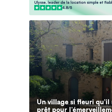
Ulysse, leader de la location simple et fiabl
4.8/5
Un village si fleuri qu’i
prêt pour l’émerveillem