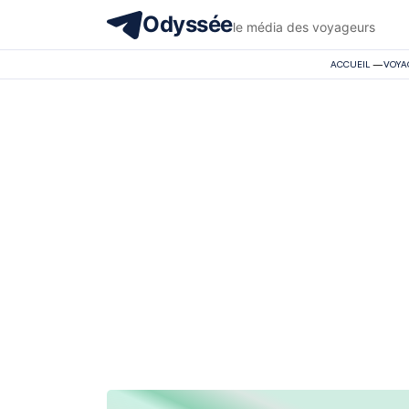
Odyssée
le média des voyageurs
ACCUEIL
—
VOYA