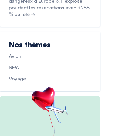
dangereux d’Europe », il explose
pourtant les réservations avec +288
% cet été →
Nos thèmes
Avion
NEW
Voyage