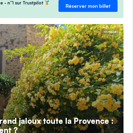
e - n°1 sur Trustpilot
Réserver mon billet
VOYAGE
l rend jaloux toute la Provence :
ent ?