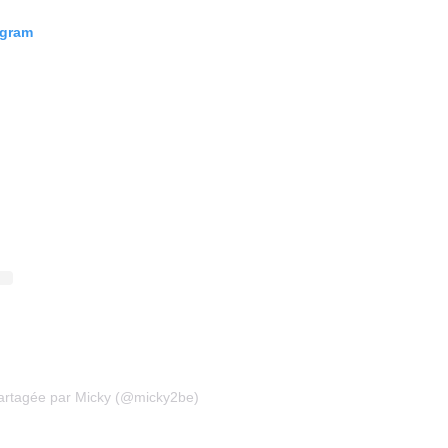
agram
partagée par Micky (@micky2be)