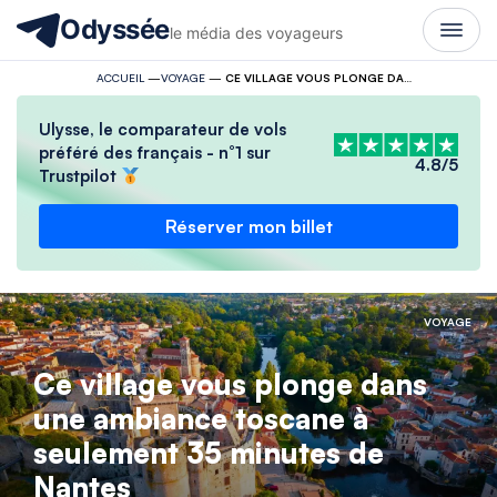
Odyssée
le média des voyageurs
ACCUEIL
—
VOYAGE
—
CE VILLAGE VOUS PLONGE DANS UNE AMBIANCE TOSCANE À SEULEMENT 35 MINUTES DE NANTES
Ulysse, le comparateur de vols
préféré des français - n°1 sur
4.8/5
Trustpilot
Réserver mon billet
VOYAGE
Ce village vous plonge dans
une ambiance toscane à
seulement 35 minutes de
Nantes