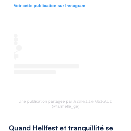
Voir cette publication sur Instagram
Une publication partagée par 𝙰𝚛𝚖𝚎𝚕𝚕𝚎 𝙶𝙴𝚁𝙰𝙻𝙳
(@armelle_ge)
Quand Hellfest et tranquillité se