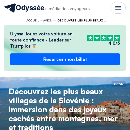
Odyssée
le média des voyageurs
ACCUEIL
—
AVION
—
DÉCOUVREZ LES PLUS BEAUX VILLAGES DE LA SLOVÉNIE : IMMERSION DANS DES JOYAUX CACHÉS ENTRE MONTAGNES, MER ET TRADITIONS
Ulysse, louez votre voiture en
toute confiance - Leader sur
4.8/5
Trustpilot
Réserver mon billet
AVION
Découvrez les plus beaux
villages de la Slovénie :
immersion dans des joyaux
cachés entre montagnes, mer
et traditions