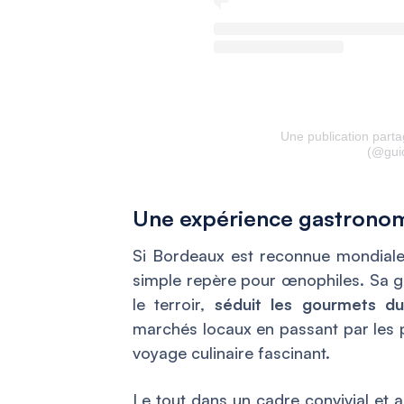
Une publication part
(@gui
Une expérience gastrono
Si Bordeaux est reconnue mondialeme
simple repère pour œnophiles. Sa 
le terroir,
séduit les gourmets d
marchés locaux en passant par les pe
voyage culinaire fascinant.
Le tout dans un cadre convivial et