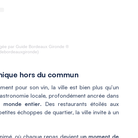
agée par Guide Bordeaux Gironde ®️
debordeauxgironde)
mique hors du commun
nt pour son vin, la ville est bien plus qu’un
gastronomie locale, profondément ancrée dans
u monde entier
. Des restaurants étoilés aux
tites échoppes de quartier, la ville invite à un
 animé, où chaque repas devient
un moment de