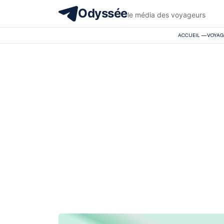
Odyssée
le média des voyageurs
ACCUEIL
—
VOYAG