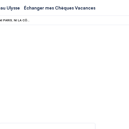
au Ulysse
Échanger mes Chèques Vacances
CETTE VILLE EST LE NOUVEAU PARADIS URBAIN DES VOYAGEURS – ET CE N’EST NI PARIS, NI LA CÔTE D’AZUR