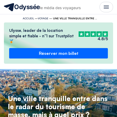
Odyssée
le média des voyageurs
ACCUEIL
—
VOYAGE
—
UNE VILLE TRANQUILLE ENTRE DANS LE RADAR DU TOURISME DE MASSE, MAIS À QUEL PRIX ?
Ulysse, leader de la location
simple et fiable - n°1 sur Trustpilot
4.8/5
Réserver mon billet
VOYAGE
Une ville tranquille entre dans
le radar du tourisme de
masse, mais à quel prix ?