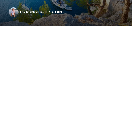
LUC RONGIER
- IL Y A 1 AN