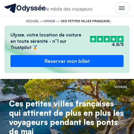
Odyssée
le média des voyageurs
ACCUEIL
—
VOYAGE
—
CES PETITES VILLES FRANÇAISES QUI ATTIRENT DE PLUS EN PLUS LES VOYAGEURS PENDANT LES PONTS DE MAI
Ulysse, votre location de voiture
en toute sérénité - n°1 sur
4.8/5
Trustpilot
Réserver mon billet
VOYAGE
Ces petites villes françaises
qui attirent de plus en plus les
voyageurs pendant les ponts
de mai