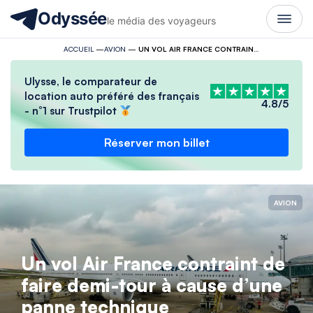
Odyssée
le média des voyageurs
ACCUEIL
—
AVION
—
UN VOL AIR FRANCE CONTRAINT DE FAIRE DEMI-TOUR À CAUSE D’UNE PANNE TECHNIQUE
Ulysse, le comparateur de
location auto préféré des français
4.8/5
- n°1 sur Trustpilot
Réserver mon billet
AVION
Un vol Air France contraint de
faire demi-tour à cause d’une
panne technique