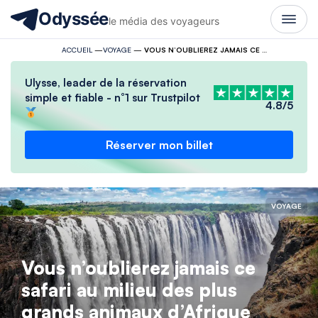
Odyssée
le média des voyageurs
ACCUEIL
—
VOYAGE
—
VOUS N’OUBLIEREZ JAMAIS CE SAFARI AU MILIEU DES PLUS GRANDS ANIMAUX D’AFRIQUE
Ulysse, leader de la réservation
simple et fiable - n°1 sur Trustpilot
4.8/5
Réserver mon billet
VOYAGE
Vous n’oublierez jamais ce
safari au milieu des plus
grands animaux d’Afrique