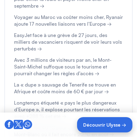
septembre →
Voyager au Maroc va coûter moins cher, Ryanair
ajoute 17 nouvelles liaisons vers l’Europe →
EasyJet face à une grève de 27 jours, des
milliers de vacanciers risquent de voir leurs vols
perturbés →
Avec 3 millions de visiteurs par an, le Mont-
Saint-Michel suffoque sous le tourisme et
pourrait changer les règles d’accès →
La « dupe » sauvage de Tenerife se trouve en
Afrique et coûte moins de 60 € par jour →
Longtemps étiqueté « pays le plus dangereux
d’Europe », il explose pourtant les réservations
avec +288 % cet été →
Découvrir Ulysse →
Ils fuient les 40 °C pour cette station au pied du
Mont-Blanc où il fait encore 20 °C en août →