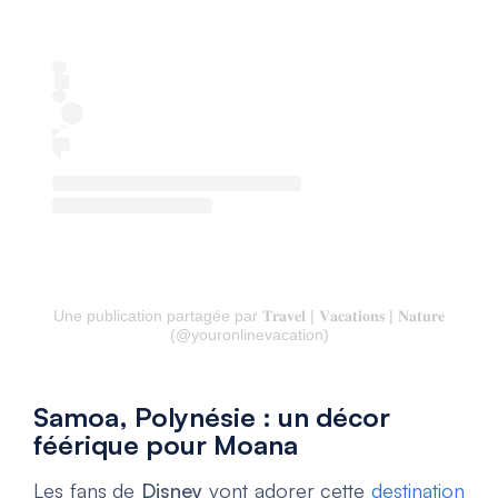
Une publication partagée par 𝐓𝐫𝐚𝐯𝐞𝐥 | 𝐕𝐚𝐜𝐚𝐭𝐢𝐨𝐧𝐬 | 𝐍𝐚𝐭𝐮𝐫𝐞
(@youronlinevacation)
Samoa, Polynésie : un décor
féérique pour Moana
Les fans de
Disney
vont adorer cette
destination