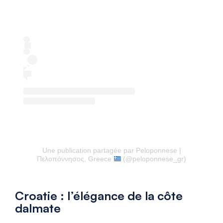
Une publication partagée par Peloponnese |
Πελοπόννησος, Greece
(@peloponnese_gr)
Croatie : l’élégance de la côte
dalmate