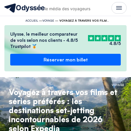
Odyssée
le média des voyageurs
ACCUEIL
—
VOYAGE
—
VOYAGEZ À TRAVERS VOS FILMS ET SÉRIES PRÉFÉRÉS : LES DESTINATIONS SET-JETTING INCONTOURNABLES DE 2026 SELON EXPEDIA
Ulysse, le meilleur comparateur
de vols selon nos clients - 4.8/5
4.8/5
Trustpilot
Réserver mon billet
VOYAGE
Voyagez à travers vos films et
séries préférés : les
destinations set-jetting
incontournables de 2026
selon Expedia