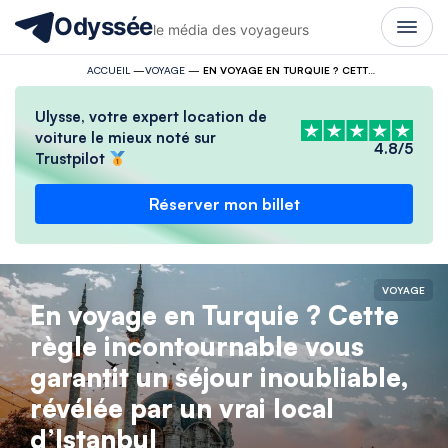
Odyssée
le média des voyageurs
ACCUEIL
—
VOYAGE
—
EN VOYAGE EN TURQUIE ? CETTE RÈGLE INCONTOURNABLE VOUS GARANTIT UN SÉJOUR INOUBLIABLE, RÉVÉLÉE PAR UN VRAI LOCAL D’ISTANBUL
Ulysse, votre expert location de
voiture le mieux noté sur
4.8/5
Trustpilot
Réserver mon billet
VOYAGE
En voyage en Turquie ? Cette
règle incontournable vous
garantit un séjour inoubliable,
révélée par un vrai local
d’Istanbul