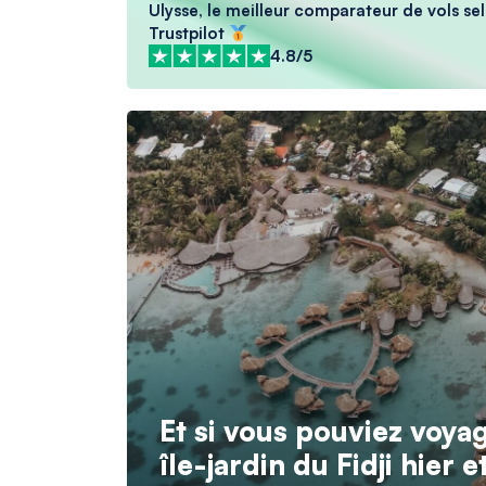
Ulysse, le meilleur comparateur de vols sel
Trustpilot
4.8/5
Et si vous pouviez voya
île-jardin du Fidji hier