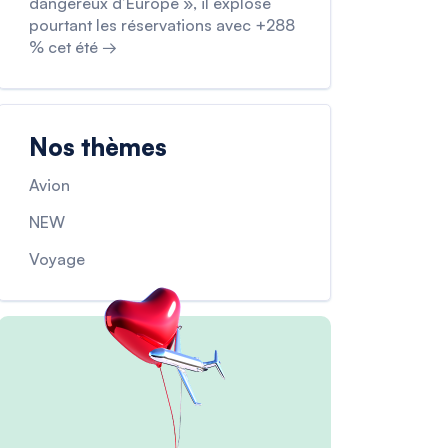
dangereux d’Europe », il explose
pourtant les réservations avec +288
% cet été →
Nos thèmes
Avion
NEW
Voyage