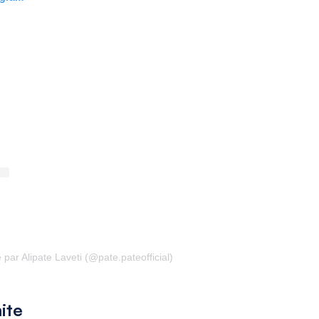
par Alipate Laveti (@pate.pateofficial)
ite