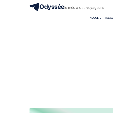
Odyssée
le média des voyageurs
ACCUEIL
—
VOYAG