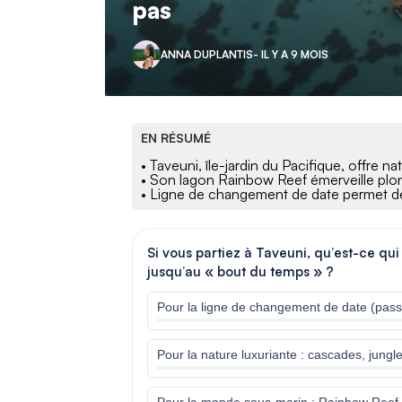
pas
ANNA DUPLANTIS
- IL Y A 9 MOIS
EN RÉSUMÉ
• Taveuni, île-jardin du Pacifique, offre na
• Son lagon Rainbow Reef émerveille plon
• Ligne de changement de date permet de "
Si vous partiez à Taveuni, qu’est-ce qui
jusqu’au « bout du temps » ?
Pour la ligne de changement de date (pass
Pour la nature luxuriante : cascades, jung
Pour le monde sous-marin : Rainbow Reef, 