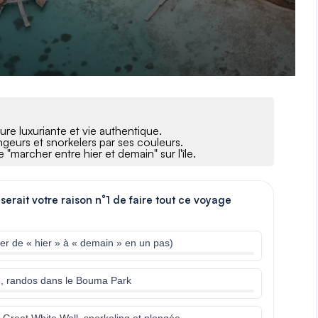
ture luxuriante et vie authentique.
geurs et snorkelers par ses couleurs.
marcher entre hier et demain" sur l'île.
 serait votre raison n°1 de faire tout ce voyage
er de « hier » à « demain » en un pas)
le, randos dans le Bouma Park
Great White Wall, snorkeling et plongée