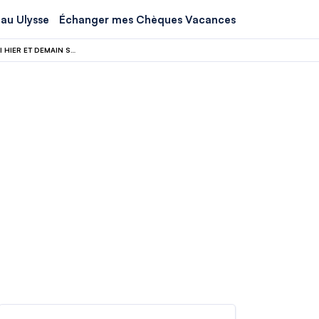
au Ulysse
Échanger mes Chèques Vacances
ET SI VOUS POUVIEZ VOYAGER DANS LE TEMPS ? SUR CETTE ÎLE-JARDIN DU FIDJI HIER ET DEMAIN SE FRÔLENT À CHAQUE PAS