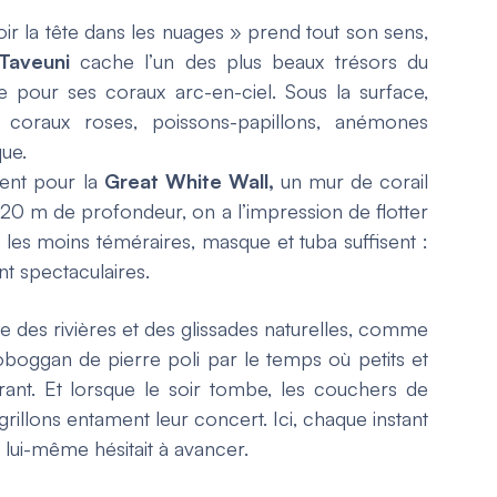
voir la tête dans les nuages » prend tout son sens,
Taveuni
cache l’un des plus beaux trésors du
e pour ses coraux arc-en-ciel. Sous la surface,
 coraux roses, poissons-papillons, anémones
que.
ent pour la
Great White Wall
,
un mur de corail
 À 20 m de profondeur, on a l’impression de flotter
 les moins téméraires, masque et tuba suffisent :
t spectaculaires.
mple des rivières et des glissades naturelles, comme
toboggan de pierre poli par le temps où petits et
rant. Et lorsque le soir tombe, les couchers de
 grillons entament leur concert. Ici, chaque instant
ui-même hésitait à avancer.