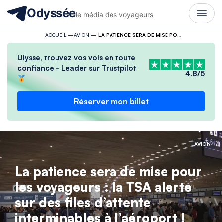
Odyssée
le média des voyageurs
ACCUEIL
—
AVION
—
LA PATIENCE SERA DE MISE POUR LES VOYAGEURS : LA TSA ALERTE SUR DES FILES D’ATTENTE INTERMINABLES À L’AÉROPORT !
Ulysse, trouvez vos vols en toute
confiance - Leader sur Trustpilot
4.8/5
Réserver mon billet
AVION
La patience sera de mise pour
les voyageurs : la TSA alerte
sur des files d’attente
interminables à l’aéroport !