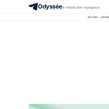
Odyssée
le média des voyageurs
ACCUEIL
—
AVIO