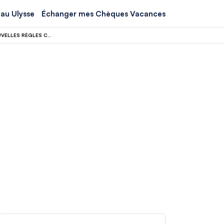
au Ulysse
Échanger mes Chèques Vacances
VOYAGEURS ET COMPAGNIES AÉRIENNES SUR LE FIL DU RASOIR : GRÈVES ET NOUVELLES RÈGLES CHAMBOULENT LE CIEL