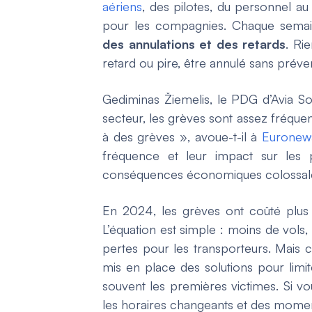
aériens
, des pilotes, du personnel au
pour les compagnies. Chaque semain
des annulations et des retards
. Ri
retard ou pire, être annulé sans préven
Gediminas Žiemelis, le PDG d’Avia S
secteur, les grèves sont assez fréquen
à des grèves », avoue-t-il à
Euronew
fréquence et leur impact sur les
conséquences économiques colossale
En 2024, les grèves ont coûté plus d
L’équation est simple : moins de vols,
pertes pour les transporteurs. Mai
mis en place des solutions pour limite
souvent les premières victimes. Si v
les horaires changeants et des momen