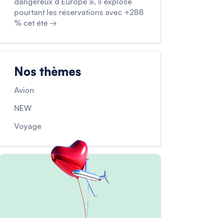
dangereux d’Europe », il explose
pourtant les réservations avec +288
% cet été →
Nos thèmes
Avion
NEW
Voyage