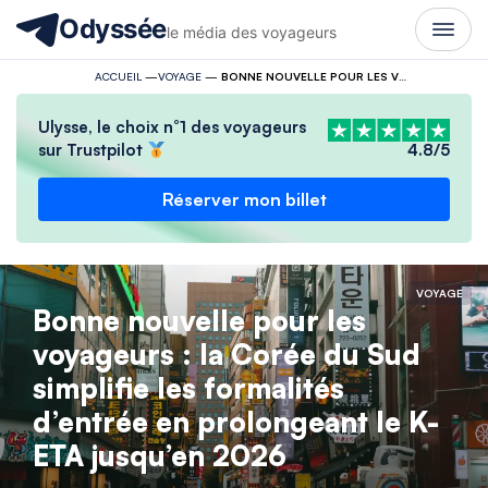
Odyssée
le média des voyageurs
ACCUEIL
—
VOYAGE
—
BONNE NOUVELLE POUR LES VOYAGEURS : LA CORÉE DU SUD SIMPLIFIE LES FORMALITÉS D’ENTRÉE EN PROLONGEANT LE K-ETA JUSQU’EN 2026
Ulysse, le choix n°1 des voyageurs
sur Trustpilot
4.8/5
Réserver mon billet
VOYAGE
Bonne nouvelle pour les
voyageurs : la Corée du Sud
simplifie les formalités
d’entrée en prolongeant le K-
ETA jusqu’en 2026