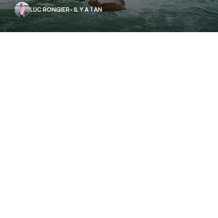
LUC RONGIER
- IL Y A 1 AN