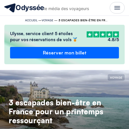
Odyssée
le média des voyageurs
ACCUEIL
—
VOYAGE
—
3 ESCAPADES BIEN-ÊTRE EN FRANCE POUR UN PRINTEMPS RESSOURÇANT
Ulysse, service client 5 étoiles
pour vos réservations de vols
4.8/5
Réserver mon billet
VOYAGE
3 escapades bien-être en
France pour un printemps
ressourçant