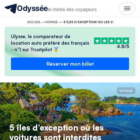
Odyssée
le média des voyageurs
ACCUEIL
—
VOYAGE
—
5 ÎLES D’EXCEPTION OÙ LES VOITURES SONT INTERDITES
Ulysse, le comparateur de
location auto préféré des français
4.8/5
- n°1 sur Trustpilot
Réserver mon billet
VOYAGE
5 îles d’exception où les
voitures sont interdites