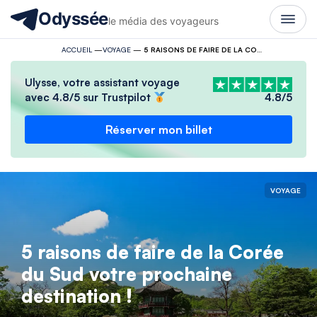
Odyssée
le média des voyageurs
ACCUEIL
—
VOYAGE
—
5 RAISONS DE FAIRE DE LA CORÉE DU SUD VOTRE PROCHAINE DESTINATION !
Ulysse, votre assistant voyage
avec 4.8/5 sur Trustpilot
4.8/5
Réserver mon billet
VOYAGE
5 raisons de faire de la Corée
du Sud votre prochaine
destination !