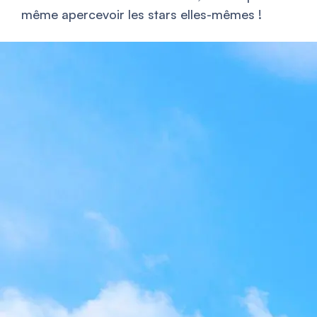
même apercevoir les stars elles-mêmes !