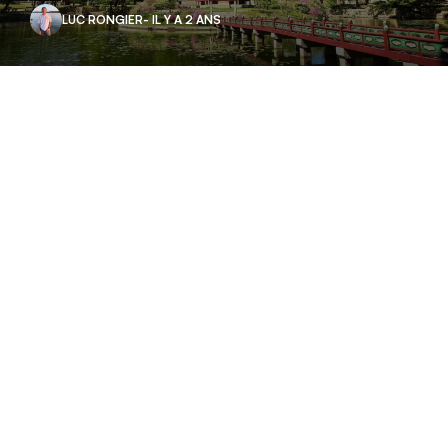
LUC RONGIER
- IL Y A 2 ANS