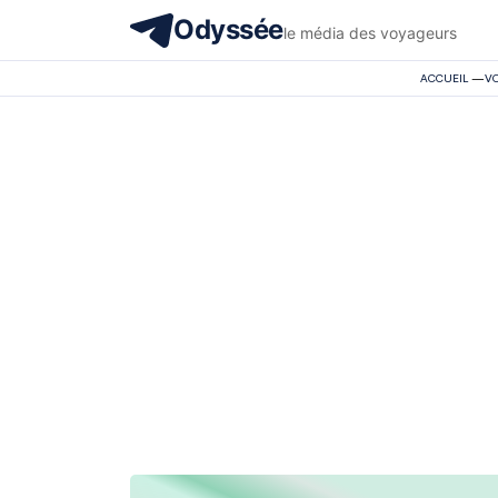
Odyssée
le média des voyageurs
ACCUEIL
—
V