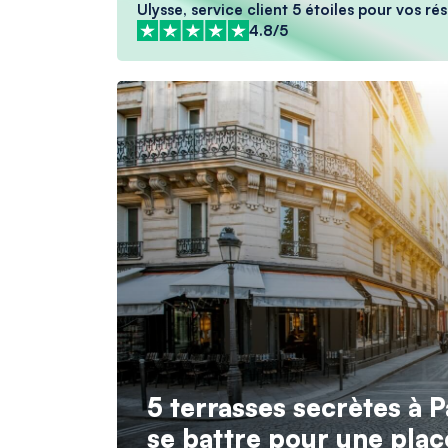
Ulysse, service client 5 étoiles pour vos ré
4.8/5
5 terrasses secrètes à P
se battre pour une plac