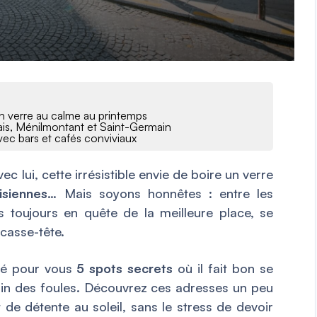
 un verre au calme au printemps
ais, Ménilmontant et Saint-Germain
avec bars et cafés conviviaux
c lui, cette irrésistible envie de boire un verre
isiennes
… Mais soyons honnêtes : entre les
s toujours en quête de la meilleure place, se
 casse-tête.
hé pour vous
5 spots secrets
où il fait bon se
loin des foules. Découvrez ces adresses un peu
e détente au soleil, sans le stress de devoir