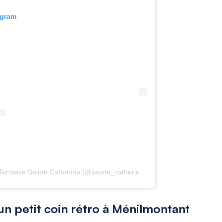
agram
Une publication partagée par La Terrasse Sainte Catherine (@sainte_catherine75004)
un petit coin rétro à Ménilmontant