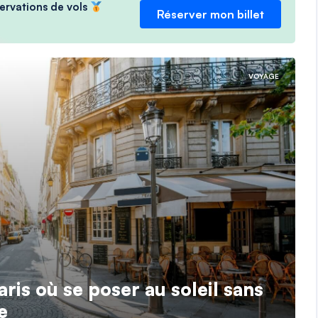
servations de vols
Réserver mon billet
VOYAGE
aris où se poser au soleil sans
e