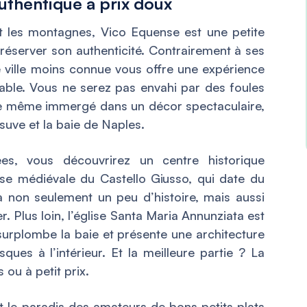
uthentique à prix doux
t les montagnes, Vico Equense est une petite
 préserver son authenticité. Contrairement à ses
e ville moins connue vous offre une expérience
ble. Vous ne serez pas envahi par des foules
 de même immergé dans un décor spectaculaire,
suve et la baie de Naples.
ées, vous découvrirez un centre historique
sse médiévale du Castello Giusso, qui date du
ra non seulement un peu d’histoire, mais aussi
r. Plus loin, l’église Santa Maria Annunziata est
le surplombe la baie et présente une architecture
ues à l’intérieur. Et la meilleure partie ? La
 ou à petit prix.
 le paradis des amateurs de bons petits plats