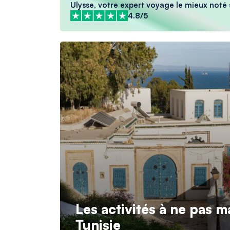
Ulysse, votre expert voyage le mieux noté 
4.8/5
Les activités à ne pas 
Tunisie