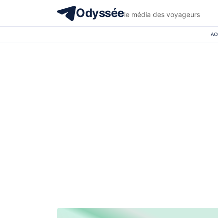
Odyssée
le média des voyageurs
AC