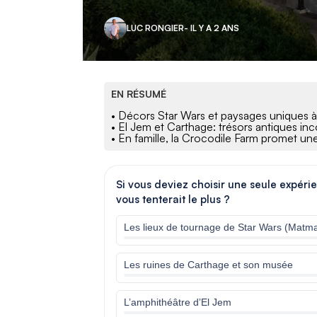
LUC RONGIER
- IL Y A 2 ANS
EN RÉSUMÉ
• Décors Star Wars et paysages uniques à
• El Jem et Carthage: trésors antiques in
• En famille, la Crocodile Farm promet une
Si vous deviez choisir une seule expéri
vous tenterait le plus ?
Les lieux de tournage de Star Wars (Matma
Les ruines de Carthage et son musée
L’amphithéâtre d’El Jem