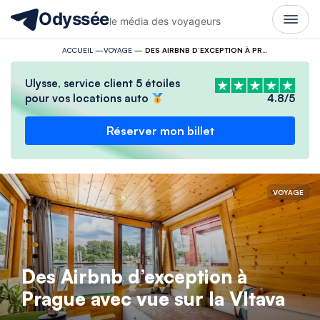
Odyssée
le média des voyageurs
ACCUEIL
—
VOYAGE
—
DES AIRBNB D’EXCEPTION À PRAGUE AVEC VUE SUR LA VLTAVA
Ulysse, service client 5 étoiles
pour vos locations auto
4.8/5
Réserver mon billet
VOYAGE
Des Airbnb d’exception à
Prague avec vue sur la Vltava