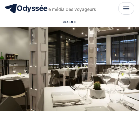
Odyssée
le média des voyageurs
ACCUEIL
—