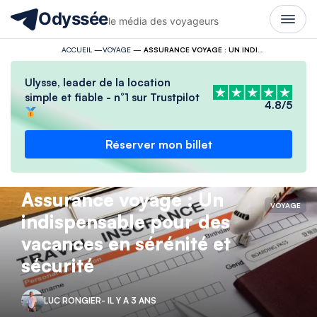
Odyssée
le média des voyageurs
ACCUEIL
—
VOYAGE
—
ASSURANCE VOYAGE : UN INDISPENSABLE POUR DES VACANCES EN SÉRÉNITÉ ET SÉCURITÉ
Ulysse, leader de la location
simple et fiable - n°1 sur Trustpilot
4.8/5
Réserver mon billet
Assurance voyage : Un
VOYAGE
indispensable pour des
vacances en sérénité et
sécurité
LUC RONGIER
- IL Y A 3 ANS