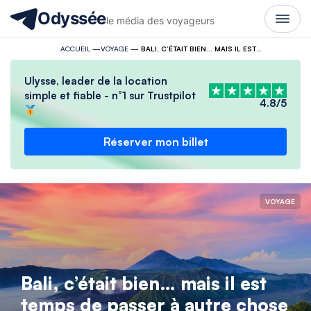
Odyssée
le média des voyageurs
ACCUEIL
—
VOYAGE
—
BALI, C’ÉTAIT BIEN… MAIS IL EST TEMPS DE PASSER À AUTRE CHOSE
Ulysse, leader de la location
simple et fiable - n°1 sur Trustpilot
4.8/5
Réserver mon billet
VOYAGE
Bali, c’était bien… mais il est
temps de passer à autre chose