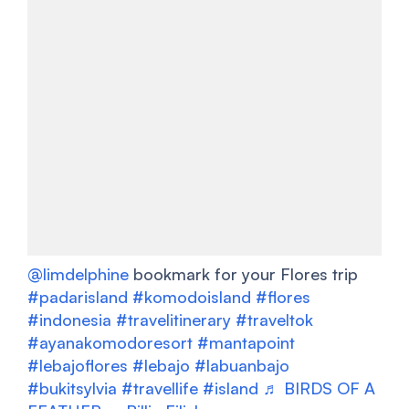
@limdelphine
bookmark for your Flores trip
#padarisland
#komodoisland
#flores
#indonesia
#travelitinerary
#traveltok
#ayanakomodoresort
#mantapoint
#lebajoflores
#lebajo
#labuanbajo
#bukitsylvia
#travellife
#island
♬ BIRDS OF A